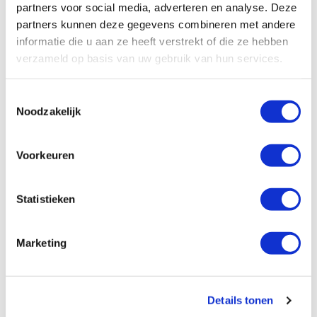
(niet gebruiken voor offerteverzoeken)
partners voor social media, adverteren en analyse. Deze
partners kunnen deze gegevens combineren met andere
informatie die u aan ze heeft verstrekt of die ze hebben
verzameld op basis van uw gebruik van hun services.
Sociale Media en ander Nieuws
Toestemmingsselectie
Wil je op de hoogte blijven van het
Noodzakelijk
laatste (gratis) nieuws over jouw actuele
onderwerpen en over ons? Dat kan via
Voorkeuren
verschillende kanalen.
Statistieken
Vul hieronder je e-mailadres in en
Marketing
abonneer je op onze nieuwsbrief
Details tonen