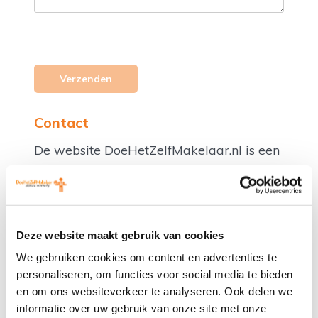
Contact
De website DoeHetZelfMakelaar.nl is een
activiteit van
Gita Kennisbronnen BV
.
Je kan op alle manieren contact met ons
hebben:
Deze website maakt gebruik van cookies
Grensstraat 35
We gebruiken cookies om content en advertenties te
1091 SW Amsterdam
personaliseren, om functies voor social media te bieden
Telefoon: 085 – 760 23 79
en om ons websiteverkeer te analyseren. Ook delen we
E-mail:
vraag@doehetzelfmakelaar.nl
informatie over uw gebruik van onze site met onze