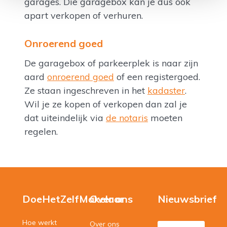
garages. Die garagebox kan je dus ook
apart verkopen of verhuren.
Onroerend goed
De garagebox of parkeerplek is naar zijn
aard
onroerend goed
of een registergoed.
Ze staan ingeschreven in het
kadaster
.
Wil je ze kopen of verkopen dan zal je
dat uiteindelijk via
de notaris
moeten
regelen.
DoeHetZelfMakelaar
Over ons
Nieuwsbrief
Hoe werkt
Over ons