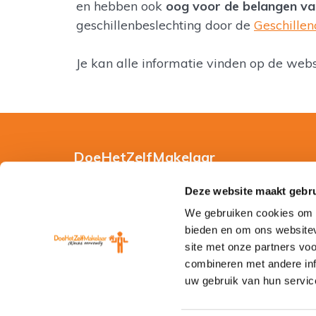
en hebben ook
oog voor de belangen v
geschillenbeslechting door de
Geschille
Je kan alle informatie vinden op de web
DoeHetZelfMakelaar
Hoe werkt DoeHetZelfMakelaar?
Deze website maakt gebru
We gebruiken cookies om c
Gebruiksvoorwaarden
bieden en om ons websitev
Privacy en Cookie Verklaring
site met onze partners vo
combineren met andere inf
Disclaimer en Copyright
uw gebruik van hun servic