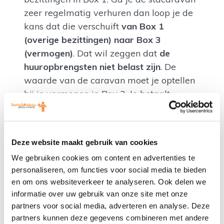
zeer regelmatig verhuren dan loop je de
kans dat die verschuift
van Box 1
(overige bezittingen) naar Box 3
(vermogen)
. Dat wil zeggen dat
de
huuropbrengsten niet belast zijn
. De
waarde van de caravan moet je optellen
bij je vermogen in Box 3. Je betaalt
belasting over het fictieve rendement dat
je met dit vermogen hebt behaald.
Deze website maakt gebruik van cookies
Indien je de stacaravan incidenteel
We gebruiken cookies om content en advertenties te
verhuurt hoef je
geen belasting te betalen
personaliseren, om functies voor social media te bieden
over de huurinkomsten. Dat komt omdat
en om ons websiteverkeer te analyseren. Ook delen we
de inkomsten binnen Box 1 vallen en dan
informatie over uw gebruik van onze site met onze
de kosten van de caravan aftrekbaar zijn.
partners voor social media, adverteren en analyse. Deze
De kans dat je hier een positief resultaat
partners kunnen deze gegevens combineren met andere