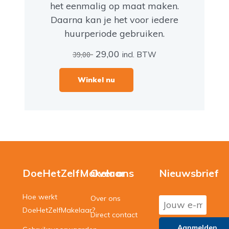
het eenmalig op maat maken.
Daarna kan je het voor iedere
huurperiode gebruiken.
Oorspronkelijke
Huidige
29,00
incl. BTW
39,00
prijs
prijs
was:
is:
Winkel nu
39,00.
29,00.
DoeHetZelfMakelaar
Over ons
Nieuwsbrief
Hoe werkt
Over ons
DoeHetZelfMakelaar?
Direct contact