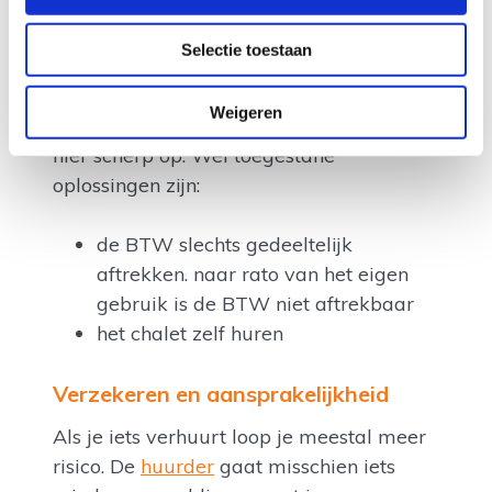
meestal inclusief de verhuur door de
parkeigenaar.
Selectie toestaan
Je mag de stacaravan dan echter niet
Weigeren
gebruiken voor privégebruik. De fiscus let
hier scherp op. Wel toegestane
oplossingen zijn:
de BTW slechts gedeeltelijk
aftrekken. naar rato van het eigen
gebruik is de BTW niet aftrekbaar
het chalet zelf huren
Verzekeren en aansprakelijkheid
Als je iets verhuurt loop je meestal meer
risico. De
huurder
gaat misschien iets