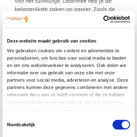
van het tuinhuisje. Daarmee heb je de
belangrijkste zaken op papier. Zoals de
huurperiode, de hoogte van de huur en
het gebruik. Je kunt natuurlijk altijd zelf
nog aanvullende regels maken. Zo is via
Deze website maakt gebruik van cookies
het contract ook verbindend gemaakt als
je een papier of map met aanwijzingen in
We gebruiken cookies om content en advertenties te
het huisje hebt gelegd. Het contract gaat
personaliseren, om functies voor social media te bieden
en om ons websiteverkeer te analyseren. Ook delen we
ook over overlast voor de buren en het
informatie over uw gebruik van onze site met onze
maken van vuur of een barbecue.
partners voor social media, adverteren en analyse. Deze
partners kunnen deze gegevens combineren met andere
Voordelen
informatie die u aan ze heeft verstrekt of die ze hebben
verzameld op basis van uw gebruik van hun services.
Je maakt nergens zo voordelig en
makkelijk zelf een huurcontract voor een
Toestemmingsselectie
tuinhuisje
Noodzakelijk
Geen makelaar of jurist
nodig