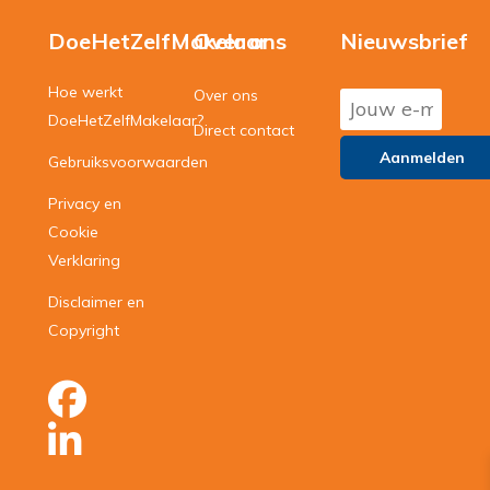
DoeHetZelfMakelaar
Over ons
Nieuwsbrief
Hoe werkt
Over ons
DoeHetZelfMakelaar?
Direct contact
Gebruiksvoorwaarden
Privacy en
Cookie
Verklaring
Disclaimer en
Copyright