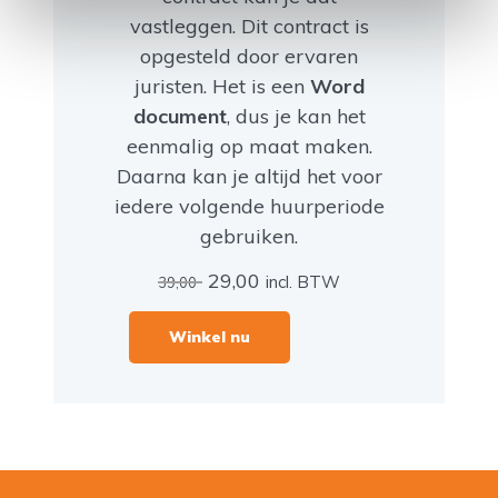
vastleggen. Dit contract is
opgesteld door ervaren
juristen. Het is een
Word
document
, dus je kan het
eenmalig op maat maken.
Daarna kan je altijd het voor
iedere volgende huurperiode
gebruiken.
Oorspronkelijke
Huidige
29,00
incl. BTW
39,00
prijs
prijs
was:
is:
Winkel nu
39,00.
29,00.