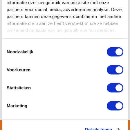
informatie over uw gebruik van onze site met onze
kan aanmeren.
partners voor social media, adverteren en analyse. Deze
Het is een plaats
partners kunnen deze gegevens combineren met andere
in het water dat
informatie die u aan ze heeft verstrekt of die ze hebben
bestemd is voor het afmeren van
verzameld op basis van uw gebruik van hun services.
vaartuigen. De ligplaats wordt
aangewezen door de gemeente.
Toestemmingsselectie
Ligplaatsen kunnen openbaar zijn, zoals
Noodzakelijk
aan een kade of in een jachthaven of
andere haven.
Voorkeuren
Een permanente ligplaats heb je
Statistieken
bijvoorbeeld voor een woonboot. Hiervoor
heb je een ligplaatsvergunning nodig.
Marketing
Details tonen