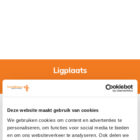
Ligplaats
Home
»
Woordenboek
» Ligplaats
Ligplaats
Deze website maakt gebruik van cookies
Een
ligplaats
is
We gebruiken cookies om content en advertenties te
personaliseren, om functies voor social media te bieden
een vaste plaats
en om ons websiteverkeer te analyseren. Ook delen we
waar je een boot