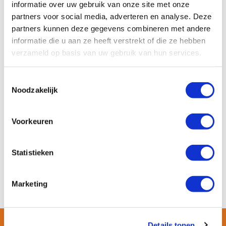
informatie over uw gebruik van onze site met onze
meest
partners voor social media, adverteren en analyse. Deze
voorkomende
partners kunnen deze gegevens combineren met andere
reden voor een
informatie die u aan ze heeft verstrekt of die ze hebben
renteopslag is de
verhouding tussen
verzameld op basis van uw gebruik van hun services.
schuld en waarde van het onderpand
(bijvoorbeeld een woning).
Hoe meer je
Toestemmingsselectie
leent
ten opzichte van de waarde van de
Noodzakelijk
woning,
hoe hoger de renteopslag
. De
meeste geldverstrekkers verdelen hun
Voorkeuren
rente in bepaalde
risicocategorieën
. Bij
elke risicocategorie hoort een bepaalde
Statistieken
rente. Hoe hoger het risico voor de
maatschappij, hoe hoger de rente.
Marketing
Details tonen