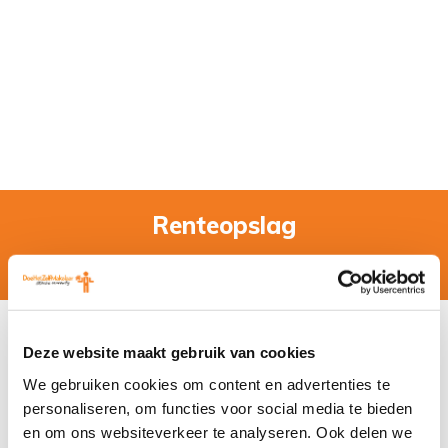
Renteopslag
Home
»
Woordenboek
» Renteopslag
Renteopslag
Deze website maakt gebruik van cookies
Renteopslag
is
We gebruiken cookies om content en advertenties te
personaliseren, om functies voor social media te bieden
een verhoging
en om ons websiteverkeer te analyseren. Ook delen we
van de rente. De