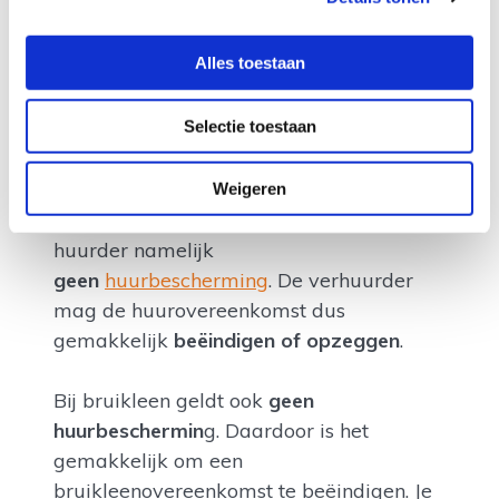
Andere wettelijke regels
Alles toestaan
Voor huur en bruikleen gelden ook
andere wettelijke regels, waarvan je
Selectie toestaan
vaak
niet mag afwijken
. Je kunt ook
kiezen voor tijdelijke verhuur, met een
huurvergoeding. Bij tijdelijke verhuur van
Weigeren
alleen grond of een perceel
heeft de
huurder namelijk
geen
huurbescherming
. De verhuurder
mag de huurovereenkomst dus
gemakkelijk
beëindigen of opzeggen
.
Bij bruikleen geldt ook
geen
huurbeschermin
g. Daardoor is het
gemakkelijk om een
bruikleenovereenkomst te beëindigen. Je