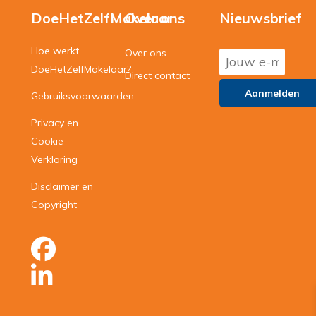
DoeHetZelfMakelaar
Over ons
Nieuwsbrief
Hoe werkt
Over ons
DoeHetZelfMakelaar?
Direct contact
Gebruiksvoorwaarden
Privacy en
Cookie
Verklaring
Disclaimer en
Copyright