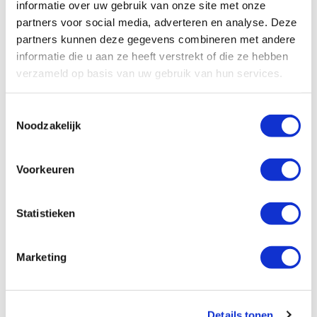
informatie over uw gebruik van onze site met onze
uitlenen
.
partners voor social media, adverteren en analyse. Deze
partners kunnen deze gegevens combineren met andere
Ook een logisch gevolg van bruikleen, de
informatie die u aan ze heeft verstrekt of die ze hebben
intentie van beide partijen is dat de lener
verzameld op basis van uw gebruik van hun services.
de grond weer terug geeft aan de
uitlener. Hier komt het belang van een
Toestemmingsselectie
contract al, daarin kun je een termijn voor
Noodzakelijk
het lenen overeenkomen.
Voorkeuren
De bruiklener moet goed zorgen voor dat
wat in gebruik is gegeven. De wat
Statistieken
ouderwetse juridische term is “als een
goed huisvader”.
Marketing
Bruiklenen is dus een vorm van uitlenen
in tegenstelling tot verhuren.
Details tonen