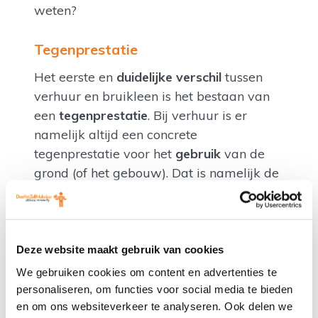
weten?
Tegenprestatie
Het eerste en
duidelijke verschil
tussen
verhuur en bruikleen is het bestaan van
een
tegenprestatie
. Bij verhuur is er
namelijk altijd een concrete
tegenprestatie voor het
gebruik
van de
grond (of het gebouw). Dat is namelijk de
huurprijs
.
Bij bruikleen is er
geen tegenprestatie
verschuldigd voor het gebruiken van de
Deze website maakt gebruik van cookies
grond. De bruiklener mag de grond dus
We gebruiken cookies om content en advertenties te
gratis
gebruiken. Juridisch heet dat
om
personaliseren, om functies voor social media te bieden
niet
. Bij bruikleen gaat het dus om
en om ons websiteverkeer te analyseren. Ook delen we