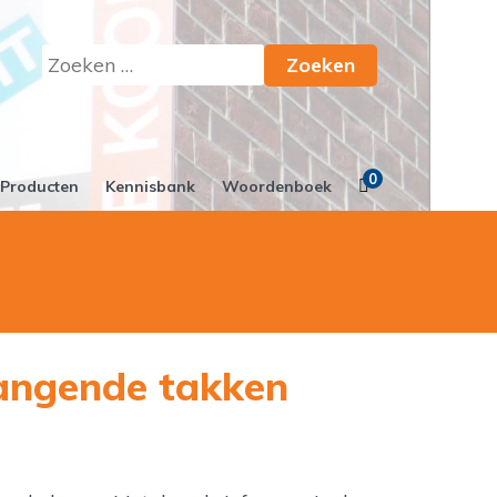
Zoeken
naar:
0
Producten
Kennisbank
Woordenboek
hangende takken