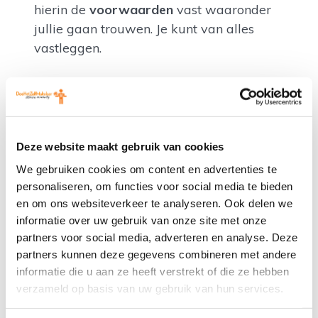
hierin de
voorwaarden
vast waaronder
jullie gaan trouwen. Je kunt van alles
vastleggen.
Zonder
Deze website maakt gebruik van cookies
We gebruiken cookies om content en advertenties te
personaliseren, om functies voor social media te bieden
huwelijksvoorwaarden trouw je
en om ons websiteverkeer te analyseren. Ook delen we
automatisch is een
beperkte
informatie over uw gebruik van onze site met onze
gemeenschap van goederen
. Dat houdt in
partners voor social media, adverteren en analyse. Deze
dat alles wat voor het huwelijk apart was
partners kunnen deze gegevens combineren met andere
(bezittingen en schulden) ook tijdens het
informatie die u aan ze heeft verstrekt of die ze hebben
huwelijk apart blijft. Ook schenkingen en
verzameld op basis van uw gebruik van hun services.
erfenissen blijven apart. Alleen wat