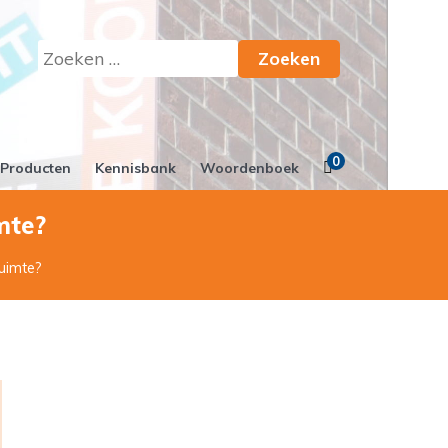
Zoeken
naar:
0
Producten
Kennisbank
Woordenboek
mte?
ruimte?