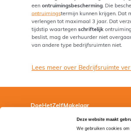
een
ontruimingsbescherming
. Die besch
ontruimings
termijn kunnen krijgen. Dat 
verlengen tot maximaal 3 jaar. Dat ver
tijdstip waartegen
schriftelijk
ontruiming
beslist, mag de verhuurder niet overga
van andere type bedrijfsruimten niet.
Lees meer over Bedrijfsruimte ve
DoeHetZelfMakelaar
Hoe werkt DoeHetZelfMakelaar?
Deze website maakt gebru
We gebruiken cookies om c
Gebruiksvoorwaarden