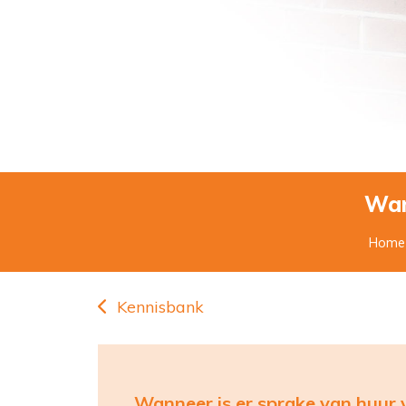
Wan
Home
Kennisbank
Wanneer is er sprake van huur v