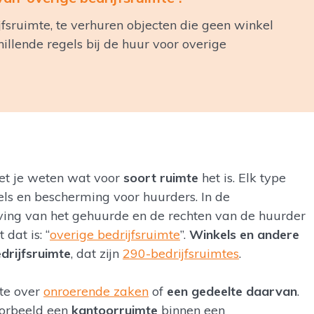
ijfsruimte, te verhuren objecten die geen winkel
hillende regels bij de huur voor overige
oet je weten wat voor
soort ruimte
het is. Elk type
els en bescherming voor huurders. In de
ving van het gehuurde en de rechten van de huurder
dat is: “
overige bedrijfsruimte
”.
Winkels en andere
drijfsruimte
, dat zijn
290-bedrijfsruimtes
.
mte over
onroerende zaken
of
een gedeelte daarvan
.
oorbeeld een
kantoorruimte
binnen een