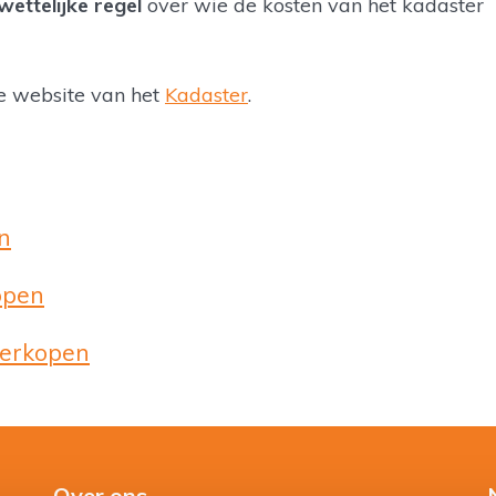
wettelijke regel
over wie de kosten van het kadaster
de website van het
Kadaster
.
n
open
verkopen
Over ons