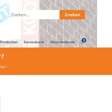
Zoeken
naar:
0
Producten
Kennisbank
Woordenboek
r?
ter?