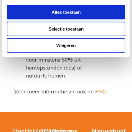
historische buitenplaats van minder
dan 5 hectare groot, of een
Alles toestaan
zogenaamd aanleunlandgoed van
maximaal 1 hectare groot. Dit geldt
Selectie toestaan
niet voor een zogenaamd aanleun-
of samenwerklandgoed tussen de 1
Weigeren
en 5 hectare groot. Deze bestaat
voor minstens 50% uit
houtopstanden (bos) of
natuurterreinen.
Voor meer informatie zie ook de
RVO
.
DoeHetZelfMakelaar
Over ons
Nieuwsbrief