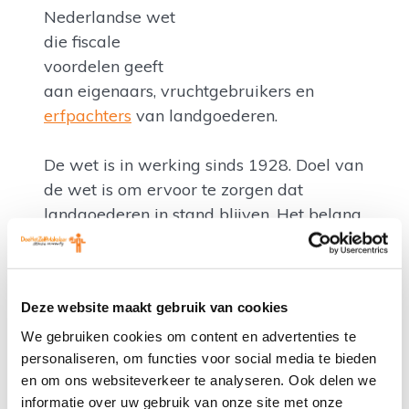
Nederlandse wet
die fiscale
voordelen geeft
aan eigenaars, vruchtgebruikers en
erfpachters
van landgoederen.
De wet is in werking sinds 1928. Doel van
de wet is om ervoor te zorgen dat
landgoederen in stand blijven. Het belang
van het natuurschoon staat hierbij voorop.
Een landgoed valt onder de
Deze website maakt gebruik van cookies
natuurschoonwet als het aan de volgende
voorwaarden voldoet:
We gebruiken cookies om content en advertenties te
personaliseren, om functies voor social media te bieden
en om ons websiteverkeer te analyseren. Ook delen we
het minstens 5 hectare groot is;
informatie over uw gebruik van onze site met onze