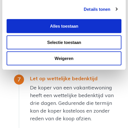
Zet de afspraken op papier
Details tonen
Zorg dat je een goed contract
opstelt. Zorg dat alle afspraken die
Alles toestaan
je hebt gemaakt hierin staan. Bij
twijfel voeg je foto’s toe. Iets dat
Selectie toestaan
defect is, iets dat je mee verkoopt,
zorg dat je achteraf geen discussie
Weigeren
kan krijgen.
Let op wettelijke bedenktijd
De koper van een vakantiewoning
heeft een wettelijke bedenktijd van
drie dagen. Gedurende die termijn
kan de koper kosteloos en zonder
reden van de koop afzien.