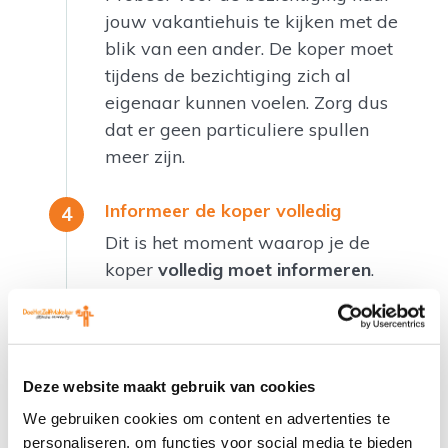
jouw vakantiehuis te kijken met de
blik van een ander. De koper moet
tijdens de bezichtiging zich al
eigenaar kunnen voelen. Zorg dus
dat er geen particuliere spullen
meer zijn.
Informeer de koper volledig
Dit is het moment waarop je de
koper
volledig moet informeren
.
Informatie die je hebt gedeeld kan
achteraf niet tegen je gebruikt
worden. Dus als er iets niet 100%
in orde is en je vertelt het nu, kan
Deze website maakt gebruik van cookies
de koper niet achteraf zeggen dat
We gebruiken cookies om content en advertenties te
hij het niet wist. Verzwijg je echter
personaliseren, om functies voor social media te bieden