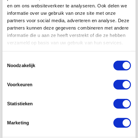
zaken, dan kan de koper, ook na de
en om ons websiteverkeer te analyseren. Ook delen we
koop, nog bij je aankloppen.
informatie over uw gebruik van onze site met onze
partners voor social media, adverteren en analyse. Deze
Onderhandel over de prijs en de
partners kunnen deze gegevens combineren met andere
informatie die u aan ze heeft verstrekt of die ze hebben
rest van de voorwaarden
verzameld op basis van uw gebruik van hun services.
Probeer een zo goed mogelijke
koopprijs te ontvangen. Realiseer
Toestemmingsselectie
je dat naast de koopprijs ook
Noodzakelijk
andere zaken op geld
waardeerbaar zijn. De inventaris,
Voorkeuren
extra’s die je al dan niet achterlaat.
Maar ook een paar maanden huur
Statistieken
voor de grond of een verzekering
zijn op geld waardeerbaar. Staar
je dus niet blind op de koopprijs,
Marketing
maar kijk naar
de totale deal
.