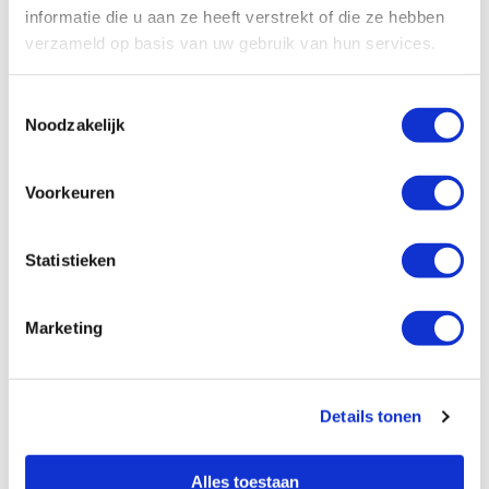
informatie die u aan ze heeft verstrekt of die ze hebben
Netto Opbrengst
€ 300
verzameld op basis van uw gebruik van hun services.
Omdat je veel meer inkomsten hebt gaat
Toestemmingsselectie
Noodzakelijk
je terugverdientijd extreem omlaag. Deze
investering heb je nu in
5,6 jaar
terugverdiend.
Voorkeuren
Uitga
Statistieken
Per jaar
Inkomen
ven
Marketing
12*20 0= €
Huur
2.400
Details tonen
Kosten
€ 600
Rente 3% van
Alles toestaan
€ 450