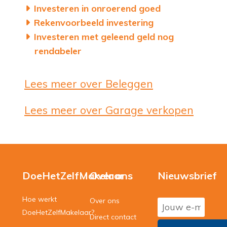
Investeren in onroerend goed
Rekenvoorbeeld investering
Investeren met geleend geld nog
rendabeler
Lees meer over Beleggen
Lees meer over Garage verkopen
DoeHetZelfMakelaar
Over ons
Nieuwsbrief
Hoe werkt
Over ons
DoeHetZelfMakelaar?
Direct contact