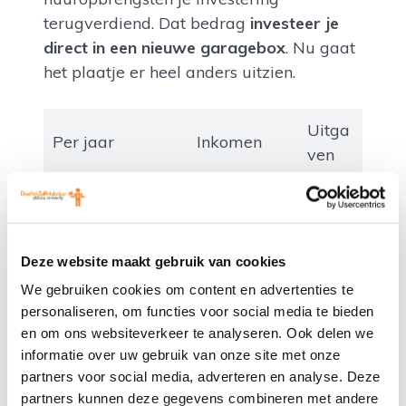
terugverdiend. Dat bedrag
investeer je
direct in een nieuwe garagebox
. Nu gaat
het plaatje er heel anders uitzien.
Uitga
Per jaar
Inkomen
ven
12*20 0= €
Huur
2.400
Deze website maakt gebruik van cookies
Kosten
€ 600
We gebruiken cookies om content en advertenties te
Rente 3% van
personaliseren, om functies voor social media te bieden
€ 450
15.000
en om ons websiteverkeer te analyseren. Ook delen we
informatie over uw gebruik van onze site met onze
Aflossing lening
partners voor social media, adverteren en analyse. Deze
€ 750
20 jaar
partners kunnen deze gegevens combineren met andere