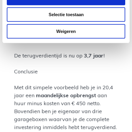
15.000
Selectie toestaan
Aflossing lening
€ 750
20 jaar
Weigeren
Netto Opbrengst
€ 300
De terugverdientijd is nu op
3,7 jaar
!
Conclusie
Met dit simpele voorbeeld heb je in 20,4
jaar een
maandelijkse opbrengst
aan
huur minus kosten van € 450 netto.
Bovendien ben je eigenaar van drie
garageboxen waarvan je de complete
investering inmiddels hebt terugverdiend.