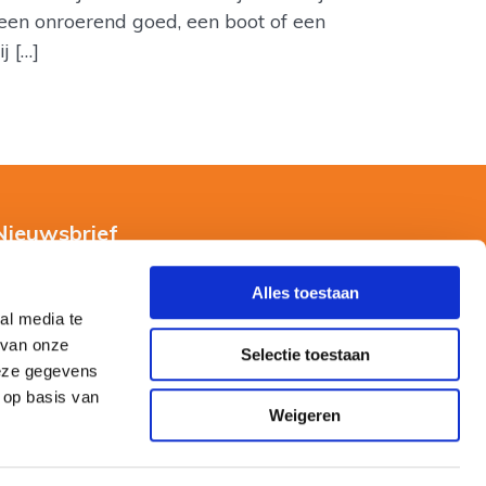
een onroerend goed, een boot of een
j […]
Nieuwsbrief
Alles toestaan
al media te
 van onze
Selectie toestaan
deze gegevens
 op basis van
Weigeren
0