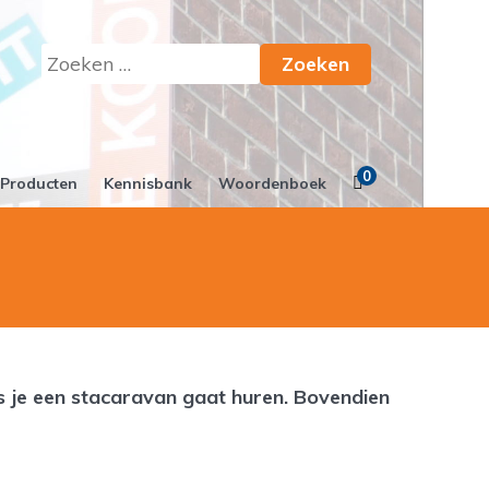
Zoeken
naar:
0
Producten
Kennisbank
Woordenboek
 als je een stacaravan gaat huren. Bovendien