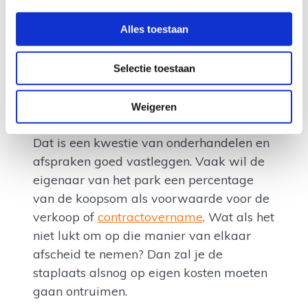
praktisch of erg
lastig zijn om de
Alles toestaan
staplaats leeg en schoon
op te leveren.
Dan kan je met de exploitant afspreken
dat je de stacaravan en andere
Selectie toestaan
aangebrachte zaken aan hem of haar
overdraagt, dus verkoopt. Of dat een
Weigeren
nieuwe huurder jouw contract overneemt.
Dat is een kwestie van onderhandelen en
afspraken goed vastleggen. Vaak wil de
eigenaar van het park een percentage
van de koopsom als voorwaarde voor de
verkoop of
contractovername
. Wat als het
niet lukt om op die manier van elkaar
afscheid te nemen? Dan zal je de
staplaats alsnog op eigen kosten moeten
gaan ontruimen.