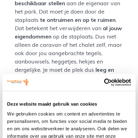
beschikbaar stellen
aan de eigenaar van
het park. Dat moet je doen door de
staplaats
te ontruimen en op te ruimen
.
Dat betekent het verwijderen van
al jouw
eigendommen
op de staplaats. Dus niet
alleen de caravan of het chalet zelf, maar
ook door jou aangebrachte tegels,
aanbouwsels, heggetjes, hekjes en
dergelijke. Je moet de plek dus
leeg en
schoon opleveren
. Dat moet uiterlijk op
de laatste dag van de opzegtermijn. Aan
dat leeg opleveren kunnen forse kosten
verbonden zijn. Bovendien is het vaak erg
Deze website maakt gebruik van cookies
zonde van alles dat jij hebt aangebracht
We gebruiken cookies om content en advertenties te
ter verbetering. Je kunt met de eigenaar
personaliseren, om functies voor social media te bieden
van het park of de volgende huurder
en om ons websiteverkeer te analyseren. Ook delen we
overleggen.
informatie over uw gebruik van onze site met onze